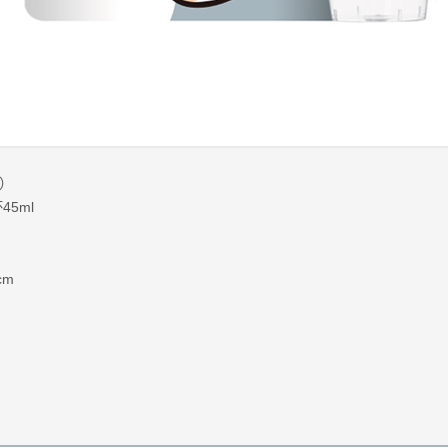
升）
5ml
cm