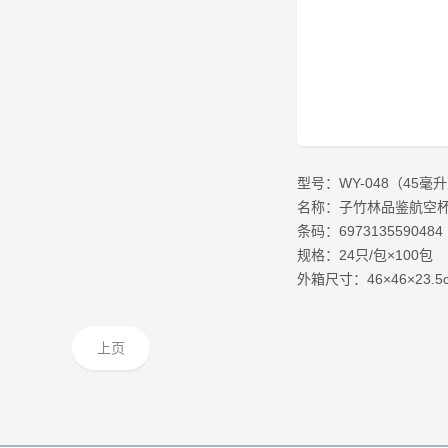
型号：WY-048（45毫
名称：子竹林品鉴航空杯4
条码：6973135590484
规格：24只/包×100包
外箱尺寸：46×46×23.5
上页